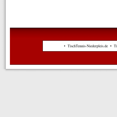
• TischTennis-Niederpleis.de • T