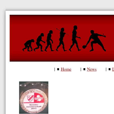
Home
News
|
|
|