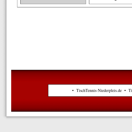
• TischTennis-Niederpleis.de • T