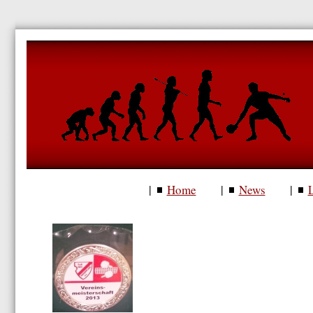
Home
News
|
|
|