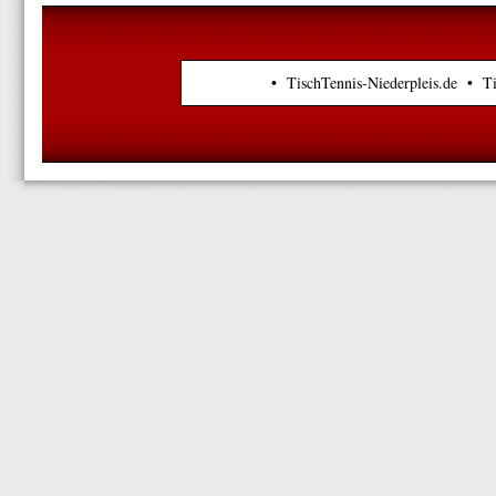
• TischTennis-Niederpleis.de • T